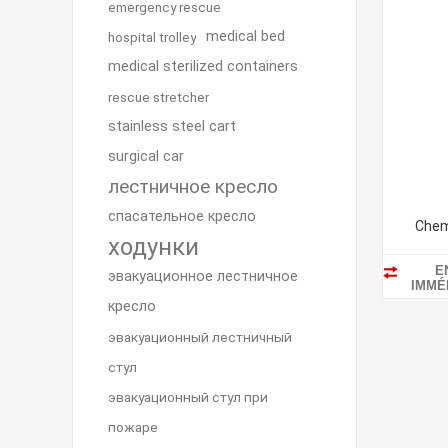
emergency rescue
medical bed
hospital trolley
medical sterilized containers
rescue stretcher
stainless steel cart
surgical car
лестничное кресло
спасательное кресло
Chem
ходунки
E
эвакуационное лестничное
IMMÉ
кресло
эвакуационный лестничный
стул
эвакуационный стул при
пожаре