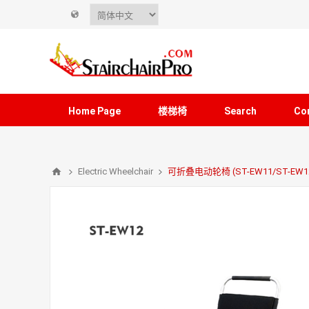
Home Page
楼梯椅
Search
Co
Electric Wheelchair
可折叠电动轮椅 (ST-EW11/ST-EW12