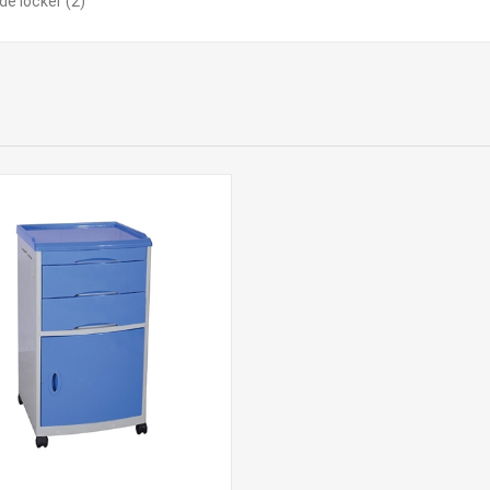
de locker
(2)