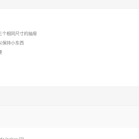
三个相同尺寸的抽屉
以保持小东西
便