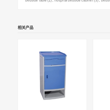
bedside table
(2)
,
hospital bedside cabinet
(3)
,
bedsi
相关产品